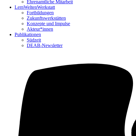
Ehrenamtliche Mitarbeit
LernWeltenWerkstatt
Fortbildungen
Zukunftswerkstätten
Konzepte und Impulse
Akteur*innen
Publikationen
Südzeit
DEAB-Newsletter