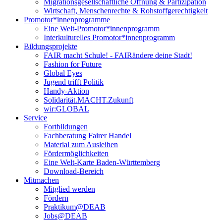
Migrationsgesellschaftliche Öffnung & Partizipation
Wirtschaft, Menschenrechte & Rohstoffgerechtigkeit
Promotor*innen­programme
Eine Welt-Promotor*innenprogramm
Interkulturelles Promotor*innenprogramm
Bildungsprojekte
FAIR macht Schule! - FAIRändere deine Stadt!
Fashion for Future
Global Eyes
Jugend trifft Politik
Handy-Aktion
Solidarität.MACHT.Zukunft
wir:GLOBAL
Service
Fortbildungen
Fachberatung Fairer Handel
Material zum Ausleihen
Fördermöglichkeiten
Eine Welt-Karte Baden-Württemberg
Download-Bereich
Mitmachen
Mitglied werden
Fördern
Praktikum@DEAB
Jobs@DEAB