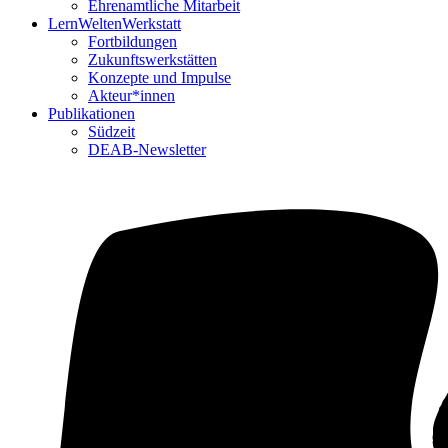
Ehrenamtliche Mitarbeit
LernWeltenWerkstatt
Fortbildungen
Zukunftswerkstätten
Konzepte und Impulse
Akteur*innen
Publikationen
Südzeit
DEAB-Newsletter