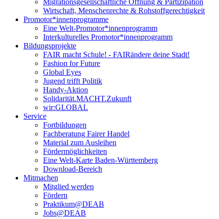
Migrationsgesellschaftliche Öffnung & Partizipation
Wirtschaft, Menschenrechte & Rohstoffgerechtigkeit
Promotor*innen­programme
Eine Welt-Promotor*innenprogramm
Interkulturelles Promotor*innenprogramm
Bildungsprojekte
FAIR macht Schule! - FAIRändere deine Stadt!
Fashion for Future
Global Eyes
Jugend trifft Politik
Handy-Aktion
Solidarität.MACHT.Zukunft
wir:GLOBAL
Service
Fortbildungen
Fachberatung Fairer Handel
Material zum Ausleihen
Fördermöglichkeiten
Eine Welt-Karte Baden-Württemberg
Download-Bereich
Mitmachen
Mitglied werden
Fördern
Praktikum@DEAB
Jobs@DEAB