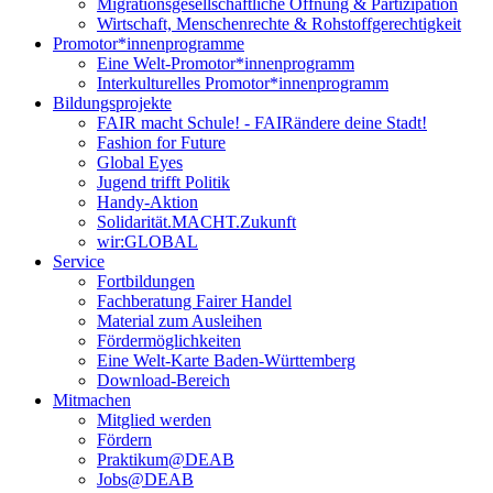
Migrationsgesellschaftliche Öffnung & Partizipation
Wirtschaft, Menschenrechte & Rohstoffgerechtigkeit
Promotor*innen­programme
Eine Welt-Promotor*innenprogramm
Interkulturelles Promotor*innenprogramm
Bildungsprojekte
FAIR macht Schule! - FAIRändere deine Stadt!
Fashion for Future
Global Eyes
Jugend trifft Politik
Handy-Aktion
Solidarität.MACHT.Zukunft
wir:GLOBAL
Service
Fortbildungen
Fachberatung Fairer Handel
Material zum Ausleihen
Fördermöglichkeiten
Eine Welt-Karte Baden-Württemberg
Download-Bereich
Mitmachen
Mitglied werden
Fördern
Praktikum@DEAB
Jobs@DEAB