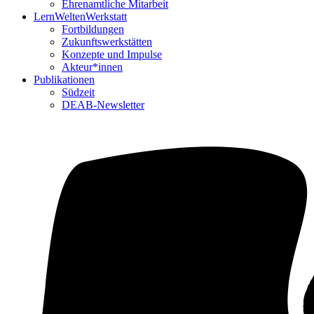
Ehrenamtliche Mitarbeit
LernWeltenWerkstatt
Fortbildungen
Zukunftswerkstätten
Konzepte und Impulse
Akteur*innen
Publikationen
Südzeit
DEAB-Newsletter