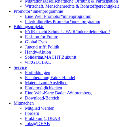
Migrationsgesellschaftliche Öffnung & Partizipation
Wirtschaft, Menschenrechte & Rohstoffgerechtigkeit
Promotor*innen­programme
Eine Welt-Promotor*innenprogramm
Interkulturelles Promotor*innenprogramm
Bildungsprojekte
FAIR macht Schule! - FAIRändere deine Stadt!
Fashion for Future
Global Eyes
Jugend trifft Politik
Handy-Aktion
Solidarität.MACHT.Zukunft
wir:GLOBAL
Service
Fortbildungen
Fachberatung Fairer Handel
Material zum Ausleihen
Fördermöglichkeiten
Eine Welt-Karte Baden-Württemberg
Download-Bereich
Mitmachen
Mitglied werden
Fördern
Praktikum@DEAB
Jobs@DEAB