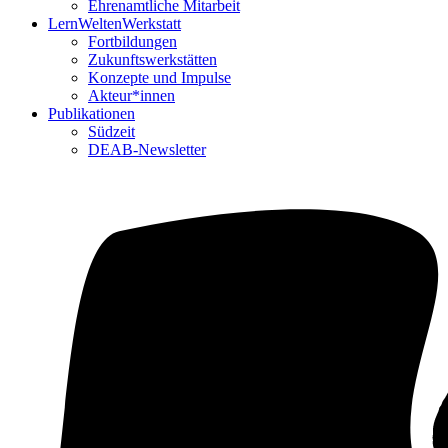
Ehrenamtliche Mitarbeit
LernWeltenWerkstatt
Fortbildungen
Zukunftswerkstätten
Konzepte und Impulse
Akteur*innen
Publikationen
Südzeit
DEAB-Newsletter