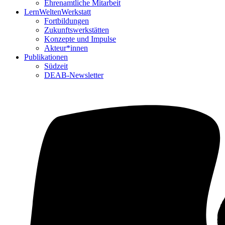
Ehrenamtliche Mitarbeit
LernWeltenWerkstatt
Fortbildungen
Zukunftswerkstätten
Konzepte und Impulse
Akteur*innen
Publikationen
Südzeit
DEAB-Newsletter