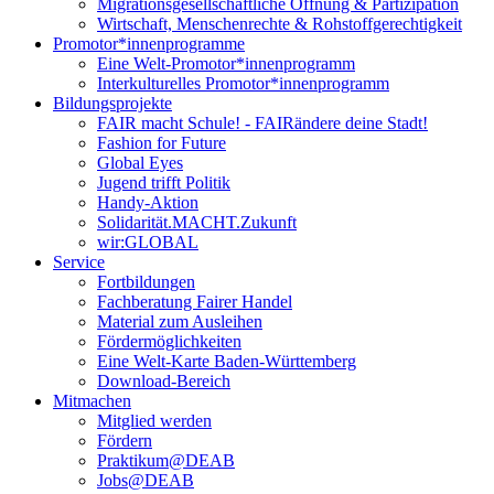
Migrationsgesellschaftliche Öffnung & Partizipation
Wirtschaft, Menschenrechte & Rohstoffgerechtigkeit
Promotor*innen­programme
Eine Welt-Promotor*innenprogramm
Interkulturelles Promotor*innenprogramm
Bildungsprojekte
FAIR macht Schule! - FAIRändere deine Stadt!
Fashion for Future
Global Eyes
Jugend trifft Politik
Handy-Aktion
Solidarität.MACHT.Zukunft
wir:GLOBAL
Service
Fortbildungen
Fachberatung Fairer Handel
Material zum Ausleihen
Fördermöglichkeiten
Eine Welt-Karte Baden-Württemberg
Download-Bereich
Mitmachen
Mitglied werden
Fördern
Praktikum@DEAB
Jobs@DEAB