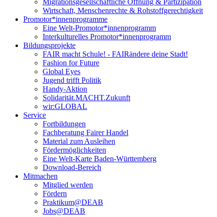
Migrationsgesellschaftliche Öffnung & Partizipation
Wirtschaft, Menschenrechte & Rohstoffgerechtigkeit
Promotor*innen­programme
Eine Welt-Promotor*innenprogramm
Interkulturelles Promotor*innenprogramm
Bildungsprojekte
FAIR macht Schule! - FAIRändere deine Stadt!
Fashion for Future
Global Eyes
Jugend trifft Politik
Handy-Aktion
Solidarität.MACHT.Zukunft
wir:GLOBAL
Service
Fortbildungen
Fachberatung Fairer Handel
Material zum Ausleihen
Fördermöglichkeiten
Eine Welt-Karte Baden-Württemberg
Download-Bereich
Mitmachen
Mitglied werden
Fördern
Praktikum@DEAB
Jobs@DEAB