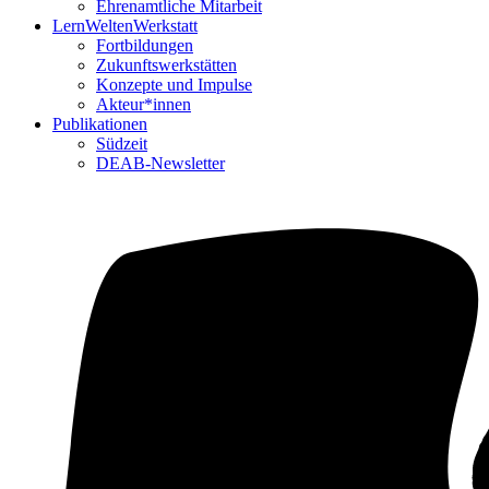
Ehrenamtliche Mitarbeit
LernWeltenWerkstatt
Fortbildungen
Zukunftswerkstätten
Konzepte und Impulse
Akteur*innen
Publikationen
Südzeit
DEAB-Newsletter