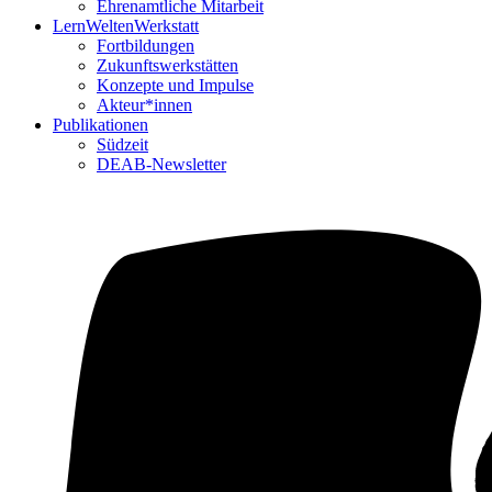
Ehrenamtliche Mitarbeit
LernWeltenWerkstatt
Fortbildungen
Zukunftswerkstätten
Konzepte und Impulse
Akteur*innen
Publikationen
Südzeit
DEAB-Newsletter