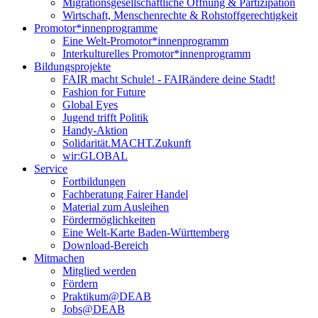
Migrationsgesellschaftliche Öffnung & Partizipation
Wirtschaft, Menschenrechte & Rohstoffgerechtigkeit
Promotor*innen­programme
Eine Welt-Promotor*innenprogramm
Interkulturelles Promotor*innenprogramm
Bildungsprojekte
FAIR macht Schule! - FAIRändere deine Stadt!
Fashion for Future
Global Eyes
Jugend trifft Politik
Handy-Aktion
Solidarität.MACHT.Zukunft
wir:GLOBAL
Service
Fortbildungen
Fachberatung Fairer Handel
Material zum Ausleihen
Fördermöglichkeiten
Eine Welt-Karte Baden-Württemberg
Download-Bereich
Mitmachen
Mitglied werden
Fördern
Praktikum@DEAB
Jobs@DEAB