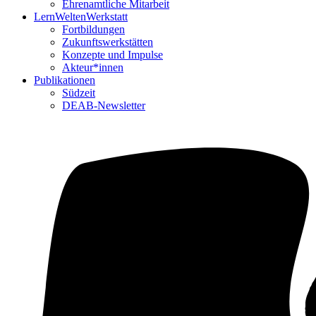
Ehrenamtliche Mitarbeit
LernWeltenWerkstatt
Fortbildungen
Zukunftswerkstätten
Konzepte und Impulse
Akteur*innen
Publikationen
Südzeit
DEAB-Newsletter