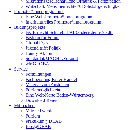
Migrationsgesellschaftliche Öffnung & Partizipation
Wirtschaft, Menschenrechte & Rohstoffgerechtigkeit
Promotor*innen­programme
Eine Welt-Promotor*innenprogramm
Interkulturelles Promotor*innenprogramm
Bildungsprojekte
FAIR macht Schule! - FAIRändere deine Stadt!
Fashion for Future
Global Eyes
Jugend trifft Politik
Handy-Aktion
Solidarität.MACHT.Zukunft
wir:GLOBAL
Service
Fortbildungen
Fachberatung Fairer Handel
Material zum Ausleihen
Fördermöglichkeiten
Eine Welt-Karte Baden-Württemberg
Download-Bereich
Mitmachen
Mitglied werden
Fördern
Praktikum@DEAB
Jobs@DEAB