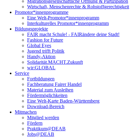
Migrationsgesellschaftliche Öffnung & Partizipation
Wirtschaft, Menschenrechte & Rohstoffgerechtigkeit
Promotor*innen­programme
Eine Welt-Promotor*innenprogramm
Interkulturelles Promotor*innenprogramm
Bildungsprojekte
FAIR macht Schule! - FAIRändere deine Stadt!
Fashion for Future
Global Eyes
Jugend trifft Politik
Handy-Aktion
Solidarität.MACHT.Zukunft
wir:GLOBAL
Service
Fortbildungen
Fachberatung Fairer Handel
Material zum Ausleihen
Fördermöglichkeiten
Eine Welt-Karte Baden-Württemberg
Download-Bereich
Mitmachen
Mitglied werden
Fördern
Praktikum@DEAB
Jobs@DEAB