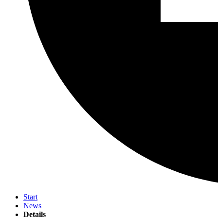
Start
News
Details