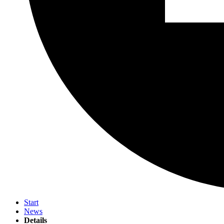
Start
News
Details