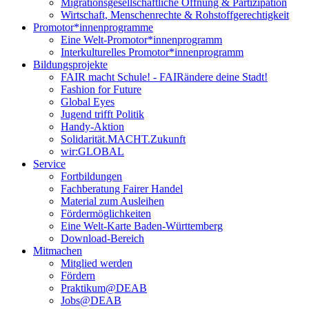
Migrationsgesellschaftliche Öffnung & Partizipation
Wirtschaft, Menschenrechte & Rohstoffgerechtigkeit
Promotor*innen­programme
Eine Welt-Promotor*innenprogramm
Interkulturelles Promotor*innenprogramm
Bildungsprojekte
FAIR macht Schule! - FAIRändere deine Stadt!
Fashion for Future
Global Eyes
Jugend trifft Politik
Handy-Aktion
Solidarität.MACHT.Zukunft
wir:GLOBAL
Service
Fortbildungen
Fachberatung Fairer Handel
Material zum Ausleihen
Fördermöglichkeiten
Eine Welt-Karte Baden-Württemberg
Download-Bereich
Mitmachen
Mitglied werden
Fördern
Praktikum@DEAB
Jobs@DEAB