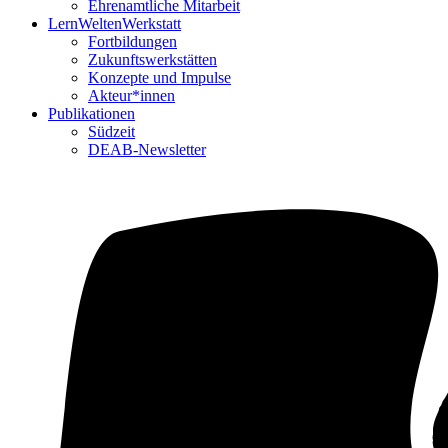
Ehrenamtliche Mitarbeit
LernWeltenWerkstatt
Fortbildungen
Zukunftswerkstätten
Konzepte und Impulse
Akteur*innen
Publikationen
Südzeit
DEAB-Newsletter