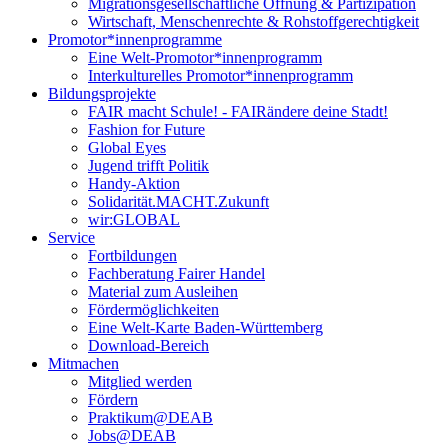
Migrationsgesellschaftliche Öffnung & Partizipation
Wirtschaft, Menschenrechte & Rohstoffgerechtigkeit
Promotor*innen­programme
Eine Welt-Promotor*innenprogramm
Interkulturelles Promotor*innenprogramm
Bildungsprojekte
FAIR macht Schule! - FAIRändere deine Stadt!
Fashion for Future
Global Eyes
Jugend trifft Politik
Handy-Aktion
Solidarität.MACHT.Zukunft
wir:GLOBAL
Service
Fortbildungen
Fachberatung Fairer Handel
Material zum Ausleihen
Fördermöglichkeiten
Eine Welt-Karte Baden-Württemberg
Download-Bereich
Mitmachen
Mitglied werden
Fördern
Praktikum@DEAB
Jobs@DEAB