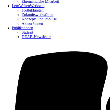
Ehrenamtliche Mitarbeit
LernWeltenWerkstatt
Fortbildungen
Zukunftswerkstätten
Konzepte und Impulse
Akteur*innen
Publikationen
Südzeit
DEAB-Newsletter