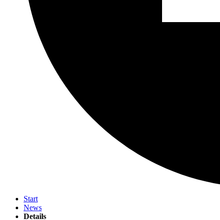
Start
News
Details