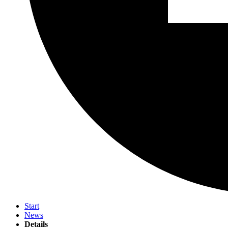
Start
News
Details