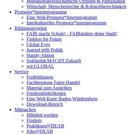
Migrationsgesellschaftliche Öffnung & Partizipation
Wirtschaft, Menschenrechte & Rohstoffgerechtigkeit
Promotor*innen­programme
Eine Welt-Promotor*innenprogramm
Interkulturelles Promotor*innenprogramm
Bildungsprojekte
FAIR macht Schule! - FAIRändere deine Stadt!
Fashion for Future
Global Eyes
Jugend trifft Politik
Handy-Aktion
Solidarität.MACHT.Zukunft
wir:GLOBAL
Service
Fortbildungen
Fachberatung Fairer Handel
Material zum Ausleihen
Fördermöglichkeiten
Eine Welt-Karte Baden-Württemberg
Download-Bereich
Mitmachen
Mitglied werden
Fördern
Praktikum@DEAB
Jobs@DEAB