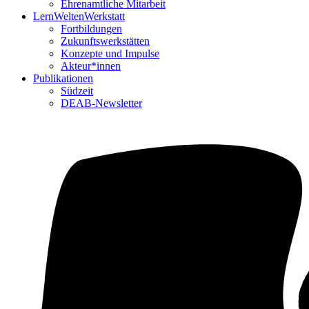
Ehrenamtliche Mitarbeit
LernWeltenWerkstatt
Fortbildungen
Zukunftswerkstätten
Konzepte und Impulse
Akteur*innen
Publikationen
Südzeit
DEAB-Newsletter