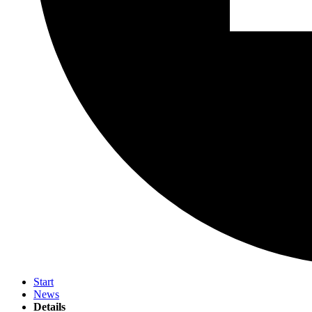
Start
News
Details