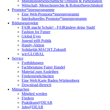
Migrationsgesellschaftliche Öffnung & Partizipation
Wirtschaft, Menschenrechte & Rohstoffgerechtigkeit
Promotor*innen­programme
Eine Welt-Promotor*innenprogramm
Interkulturelles Promotor*innenprogramm
Bildungsprojekte
FAIR macht Schule! - FAIRändere deine Stadt!
Fashion for Future
Global Eyes
Jugend trifft Politik
Handy-Aktion
Solidarität.MACHT.Zukunft
wir:GLOBAL
Service
Fortbildungen
Fachberatung Fairer Handel
Material zum Ausleihen
Fördermöglichkeiten
Eine Welt-Karte Baden-Württemberg
Download-Bereich
Mitmachen
Mitglied werden
Fördern
Praktikum@DEAB
Jobs@DEAB