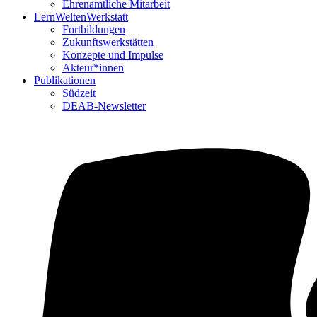
Ehrenamtliche Mitarbeit
LernWeltenWerkstatt
Fortbildungen
Zukunftswerkstätten
Konzepte und Impulse
Akteur*innen
Publikationen
Südzeit
DEAB-Newsletter