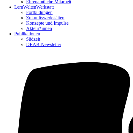
Ehrenamtliche Mitarbeit
LernWeltenWerkstatt
Fortbildungen
Zukunftswerkstätten
Konzepte und Impulse
Akteur*innen
Publikationen
Südzeit
DEAB-Newsletter