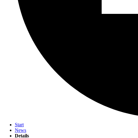
Start
News
Details