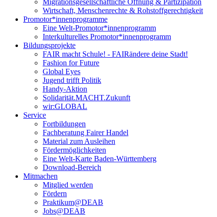
Migrationsgesellschaftliche Öffnung & Partizipation
Wirtschaft, Menschenrechte & Rohstoffgerechtigkeit
Promotor*innen­programme
Eine Welt-Promotor*innenprogramm
Interkulturelles Promotor*innenprogramm
Bildungsprojekte
FAIR macht Schule! - FAIRändere deine Stadt!
Fashion for Future
Global Eyes
Jugend trifft Politik
Handy-Aktion
Solidarität.MACHT.Zukunft
wir:GLOBAL
Service
Fortbildungen
Fachberatung Fairer Handel
Material zum Ausleihen
Fördermöglichkeiten
Eine Welt-Karte Baden-Württemberg
Download-Bereich
Mitmachen
Mitglied werden
Fördern
Praktikum@DEAB
Jobs@DEAB