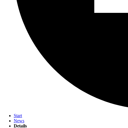
Start
News
Details