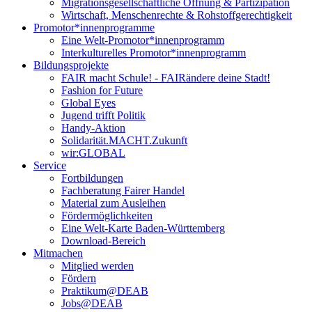
Migrationsgesellschaftliche Öffnung & Partizipation
Wirtschaft, Menschenrechte & Rohstoffgerechtigkeit
Promotor*innen­programme
Eine Welt-Promotor*innenprogramm
Interkulturelles Promotor*innenprogramm
Bildungsprojekte
FAIR macht Schule! - FAIRändere deine Stadt!
Fashion for Future
Global Eyes
Jugend trifft Politik
Handy-Aktion
Solidarität.MACHT.Zukunft
wir:GLOBAL
Service
Fortbildungen
Fachberatung Fairer Handel
Material zum Ausleihen
Fördermöglichkeiten
Eine Welt-Karte Baden-Württemberg
Download-Bereich
Mitmachen
Mitglied werden
Fördern
Praktikum@DEAB
Jobs@DEAB