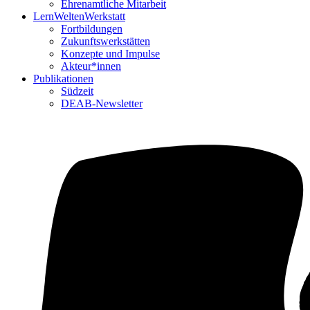
Ehrenamtliche Mitarbeit
LernWeltenWerkstatt
Fortbildungen
Zukunftswerkstätten
Konzepte und Impulse
Akteur*innen
Publikationen
Südzeit
DEAB-Newsletter