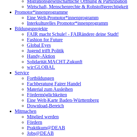
Migrationsgesellschaftliche Öffnung & Partizipation
Wirtschaft, Menschenrechte & Rohstoffgerechtigkeit
Promotor*innen­programme
Eine Welt-Promotor*innenprogramm
Interkulturelles Promotor*innenprogramm
Bildungsprojekte
FAIR macht Schule! - FAIRändere deine Stadt!
Fashion for Future
Global Eyes
Jugend trifft Politik
Handy-Aktion
Solidarität.MACHT.Zukunft
wir:GLOBAL
Service
Fortbildungen
Fachberatung Fairer Handel
Material zum Ausleihen
Fördermöglichkeiten
Eine Welt-Karte Baden-Württemberg
Download-Bereich
Mitmachen
Mitglied werden
Fördern
Praktikum@DEAB
Jobs@DEAB