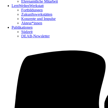
Ehrenamtliche Mitarbeit
LernWeltenWerkstatt
Fortbildungen
Zukunftswerkstätten
Konzepte und Impulse
Akteur*innen
Publikationen
Südzeit
DEAB-Newsletter