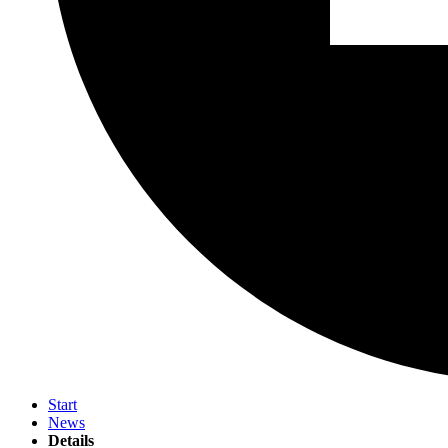
Start
News
Details