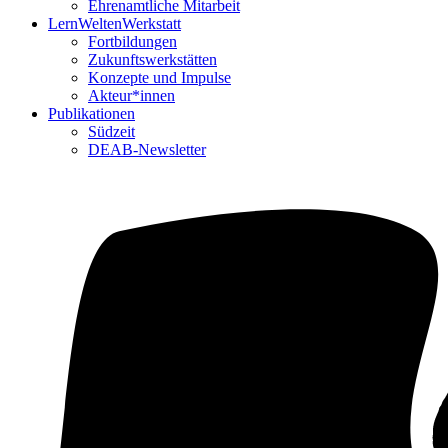
Ehrenamtliche Mitarbeit
LernWeltenWerkstatt
Fortbildungen
Zukunftswerkstätten
Konzepte und Impulse
Akteur*innen
Publikationen
Südzeit
DEAB-Newsletter