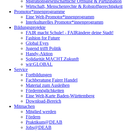
Migrationsgesellschaftliche Öffnung & Partizipation
Wirtschaft, Menschenrechte & Rohstoffgerechtigkeit
Promotor*innen­programme
Eine Welt-Promotor*innenprogramm
Interkulturelles Promotor*innenprogramm
Bildungsprojekte
FAIR macht Schule! - FAIRändere deine Stadt!
Fashion for Future
Global Eyes
Jugend trifft Politik
Handy-Aktion
Solidarität.MACHT.Zukunft
wir:GLOBAL
Service
Fortbildungen
Fachberatung Fairer Handel
Material zum Ausleihen
Fördermöglichkeiten
Eine Welt-Karte Baden-Württemberg
Download-Bereich
Mitmachen
Mitglied werden
Fördern
Praktikum@DEAB
Jobs@DEAB