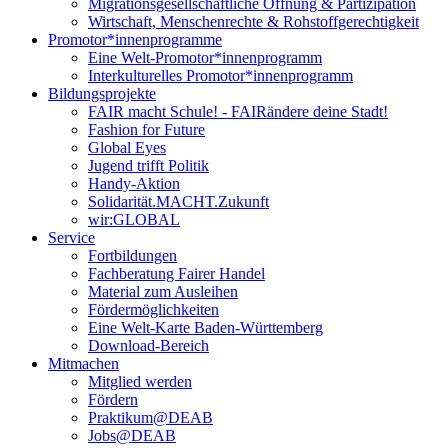
Migrationsgesellschaftliche Öffnung & Partizipation
Wirtschaft, Menschenrechte & Rohstoffgerechtigkeit
Promotor*innen­programme
Eine Welt-Promotor*innenprogramm
Interkulturelles Promotor*innenprogramm
Bildungsprojekte
FAIR macht Schule! - FAIRändere deine Stadt!
Fashion for Future
Global Eyes
Jugend trifft Politik
Handy-Aktion
Solidarität.MACHT.Zukunft
wir:GLOBAL
Service
Fortbildungen
Fachberatung Fairer Handel
Material zum Ausleihen
Fördermöglichkeiten
Eine Welt-Karte Baden-Württemberg
Download-Bereich
Mitmachen
Mitglied werden
Fördern
Praktikum@DEAB
Jobs@DEAB