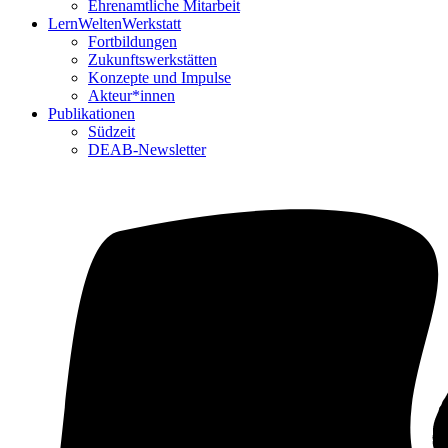
Ehrenamtliche Mitarbeit
LernWeltenWerkstatt
Fortbildungen
Zukunftswerkstätten
Konzepte und Impulse
Akteur*innen
Publikationen
Südzeit
DEAB-Newsletter