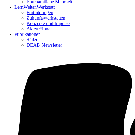
Ehrenamtliche Mitarbeit
LernWeltenWerkstatt
Fortbildungen
Zukunftswerkstätten
Konzepte und Impulse
Akteur*innen
Publikationen
Südzeit
DEAB-Newsletter