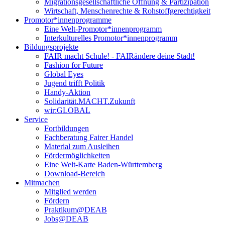
Migrationsgesellschaftliche Öffnung & Partizipation
Wirtschaft, Menschenrechte & Rohstoffgerechtigkeit
Promotor*innen­programme
Eine Welt-Promotor*innenprogramm
Interkulturelles Promotor*innenprogramm
Bildungsprojekte
FAIR macht Schule! - FAIRändere deine Stadt!
Fashion for Future
Global Eyes
Jugend trifft Politik
Handy-Aktion
Solidarität.MACHT.Zukunft
wir:GLOBAL
Service
Fortbildungen
Fachberatung Fairer Handel
Material zum Ausleihen
Fördermöglichkeiten
Eine Welt-Karte Baden-Württemberg
Download-Bereich
Mitmachen
Mitglied werden
Fördern
Praktikum@DEAB
Jobs@DEAB