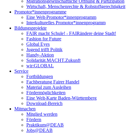
Migrationsgesellschaftliche Öffnung & Partizipation
Wirtschaft, Menschenrechte & Rohstoffgerechtigkeit
Promotor*innen­programme
Eine Welt-Promotor*innenprogramm
Interkulturelles Promotor*innenprogramm
Bildungsprojekte
FAIR macht Schule! - FAIRändere deine Stadt!
Fashion for Future
Global Eyes
Jugend trifft Politik
Handy-Aktion
Solidarität.MACHT.Zukunft
wir:GLOBAL
Service
Fortbildungen
Fachberatung Fairer Handel
Material zum Ausleihen
Fördermöglichkeiten
Eine Welt-Karte Baden-Württemberg
Download-Bereich
Mitmachen
Mitglied werden
Fördern
Praktikum@DEAB
Jobs@DEAB