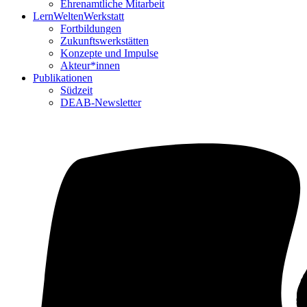
Ehrenamtliche Mitarbeit
LernWeltenWerkstatt
Fortbildungen
Zukunftswerkstätten
Konzepte und Impulse
Akteur*innen
Publikationen
Südzeit
DEAB-Newsletter