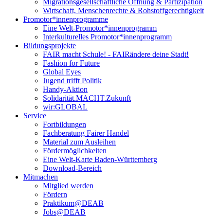
Migrationsgesellschaftliche Öffnung & Partizipation
Wirtschaft, Menschenrechte & Rohstoffgerechtigkeit
Promotor*innen­programme
Eine Welt-Promotor*innenprogramm
Interkulturelles Promotor*innenprogramm
Bildungsprojekte
FAIR macht Schule! - FAIRändere deine Stadt!
Fashion for Future
Global Eyes
Jugend trifft Politik
Handy-Aktion
Solidarität.MACHT.Zukunft
wir:GLOBAL
Service
Fortbildungen
Fachberatung Fairer Handel
Material zum Ausleihen
Fördermöglichkeiten
Eine Welt-Karte Baden-Württemberg
Download-Bereich
Mitmachen
Mitglied werden
Fördern
Praktikum@DEAB
Jobs@DEAB