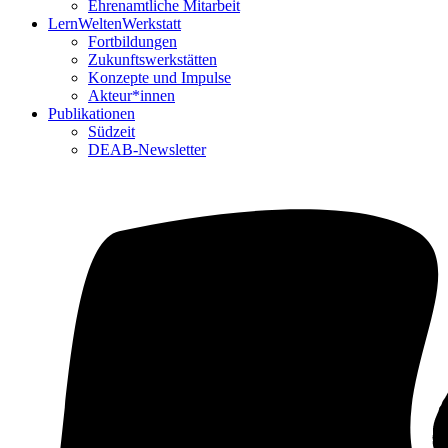
Ehrenamtliche Mitarbeit
LernWeltenWerkstatt
Fortbildungen
Zukunftswerkstätten
Konzepte und Impulse
Akteur*innen
Publikationen
Südzeit
DEAB-Newsletter