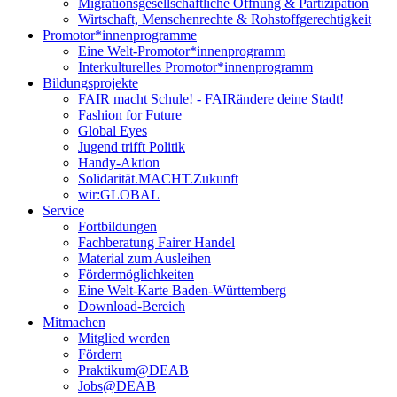
Migrationsgesellschaftliche Öffnung & Partizipation
Wirtschaft, Menschenrechte & Rohstoffgerechtigkeit
Promotor*innen­programme
Eine Welt-Promotor*innenprogramm
Interkulturelles Promotor*innenprogramm
Bildungsprojekte
FAIR macht Schule! - FAIRändere deine Stadt!
Fashion for Future
Global Eyes
Jugend trifft Politik
Handy-Aktion
Solidarität.MACHT.Zukunft
wir:GLOBAL
Service
Fortbildungen
Fachberatung Fairer Handel
Material zum Ausleihen
Fördermöglichkeiten
Eine Welt-Karte Baden-Württemberg
Download-Bereich
Mitmachen
Mitglied werden
Fördern
Praktikum@DEAB
Jobs@DEAB