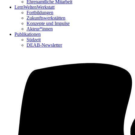
Ehrenamtliche Mitarbeit
LernWeltenWerkstatt
Fortbildungen
Zukunftswerkstätten
Konzepte und Impulse
Akteur*innen
Publikationen
Südzeit
DEAB-Newsletter