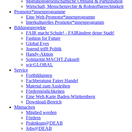
Migrationsgesellschaftliche Öffnung & Partizipation
Wirtschaft, Menschenrechte & Rohstoffgerechtigkeit
Promotor*innen­programme
Eine Welt-Promotor*innenprogramm
Interkulturelles Promotor*innenprogramm
Bildungsprojekte
FAIR macht Schule! - FAIRändere deine Stadt!
Fashion for Future
Global Eyes
Jugend trifft Politik
Handy-Aktion
Solidarität.MACHT.Zukunft
wir:GLOBAL
Service
Fortbildungen
Fachberatung Fairer Handel
Material zum Ausleihen
Fördermöglichkeiten
Eine Welt-Karte Baden-Württemberg
Download-Bereich
Mitmachen
Mitglied werden
Fördern
Praktikum@DEAB
Jobs@DEAB