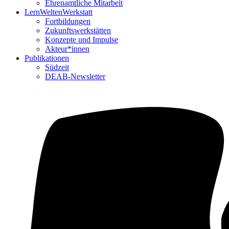
Ehrenamtliche Mitarbeit
LernWeltenWerkstatt
Fortbildungen
Zukunftswerkstätten
Konzepte und Impulse
Akteur*innen
Publikationen
Südzeit
DEAB-Newsletter