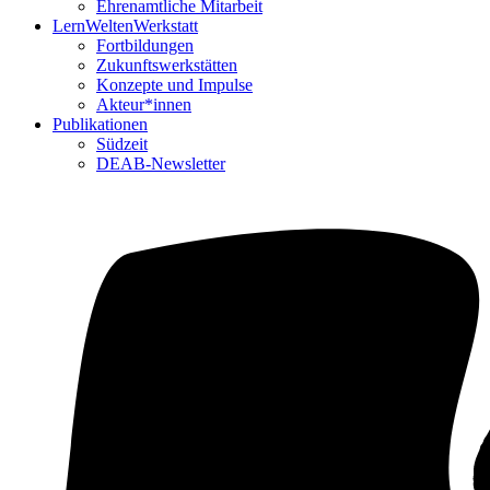
Ehrenamtliche Mitarbeit
LernWeltenWerkstatt
Fortbildungen
Zukunftswerkstätten
Konzepte und Impulse
Akteur*innen
Publikationen
Südzeit
DEAB-Newsletter