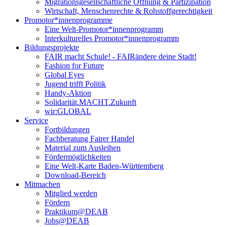
Migrationsgesellschaftliche Öffnung & Partizipation
Wirtschaft, Menschenrechte & Rohstoffgerechtigkeit
Promotor*innen­programme
Eine Welt-Promotor*innenprogramm
Interkulturelles Promotor*innenprogramm
Bildungsprojekte
FAIR macht Schule! - FAIRändere deine Stadt!
Fashion for Future
Global Eyes
Jugend trifft Politik
Handy-Aktion
Solidarität.MACHT.Zukunft
wir:GLOBAL
Service
Fortbildungen
Fachberatung Fairer Handel
Material zum Ausleihen
Fördermöglichkeiten
Eine Welt-Karte Baden-Württemberg
Download-Bereich
Mitmachen
Mitglied werden
Fördern
Praktikum@DEAB
Jobs@DEAB