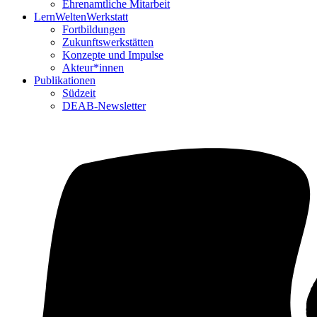
Ehrenamtliche Mitarbeit
LernWeltenWerkstatt
Fortbildungen
Zukunftswerkstätten
Konzepte und Impulse
Akteur*innen
Publikationen
Südzeit
DEAB-Newsletter