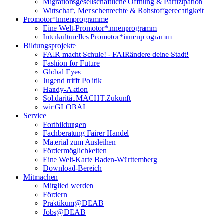
Migrationsgesellschaftliche Öffnung & Partizipation
Wirtschaft, Menschenrechte & Rohstoffgerechtigkeit
Promotor*innen­programme
Eine Welt-Promotor*innenprogramm
Interkulturelles Promotor*innenprogramm
Bildungsprojekte
FAIR macht Schule! - FAIRändere deine Stadt!
Fashion for Future
Global Eyes
Jugend trifft Politik
Handy-Aktion
Solidarität.MACHT.Zukunft
wir:GLOBAL
Service
Fortbildungen
Fachberatung Fairer Handel
Material zum Ausleihen
Fördermöglichkeiten
Eine Welt-Karte Baden-Württemberg
Download-Bereich
Mitmachen
Mitglied werden
Fördern
Praktikum@DEAB
Jobs@DEAB