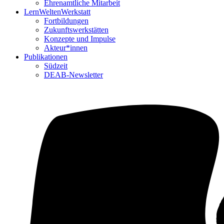
Ehrenamtliche Mitarbeit
LernWeltenWerkstatt
Fortbildungen
Zukunftswerkstätten
Konzepte und Impulse
Akteur*innen
Publikationen
Südzeit
DEAB-Newsletter