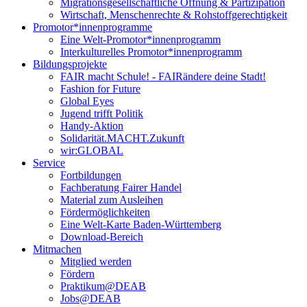
Migrationsgesellschaftliche Öffnung & Partizipation
Wirtschaft, Menschenrechte & Rohstoffgerechtigkeit
Promotor*innen­programme
Eine Welt-Promotor*innenprogramm
Interkulturelles Promotor*innenprogramm
Bildungsprojekte
FAIR macht Schule! - FAIRändere deine Stadt!
Fashion for Future
Global Eyes
Jugend trifft Politik
Handy-Aktion
Solidarität.MACHT.Zukunft
wir:GLOBAL
Service
Fortbildungen
Fachberatung Fairer Handel
Material zum Ausleihen
Fördermöglichkeiten
Eine Welt-Karte Baden-Württemberg
Download-Bereich
Mitmachen
Mitglied werden
Fördern
Praktikum@DEAB
Jobs@DEAB