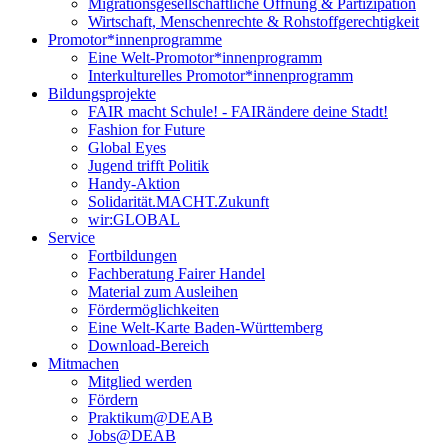
Migrationsgesellschaftliche Öffnung & Partizipation
Wirtschaft, Menschenrechte & Rohstoffgerechtigkeit
Promotor*innen­programme
Eine Welt-Promotor*innenprogramm
Interkulturelles Promotor*innenprogramm
Bildungsprojekte
FAIR macht Schule! - FAIRändere deine Stadt!
Fashion for Future
Global Eyes
Jugend trifft Politik
Handy-Aktion
Solidarität.MACHT.Zukunft
wir:GLOBAL
Service
Fortbildungen
Fachberatung Fairer Handel
Material zum Ausleihen
Fördermöglichkeiten
Eine Welt-Karte Baden-Württemberg
Download-Bereich
Mitmachen
Mitglied werden
Fördern
Praktikum@DEAB
Jobs@DEAB