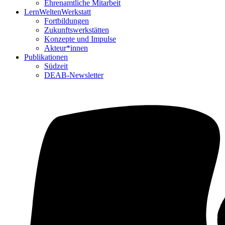
Ehrenamtliche Mitarbeit
LernWeltenWerkstatt
Fortbildungen
Zukunftswerkstätten
Konzepte und Impulse
Akteur*innen
Publikationen
Südzeit
DEAB-Newsletter