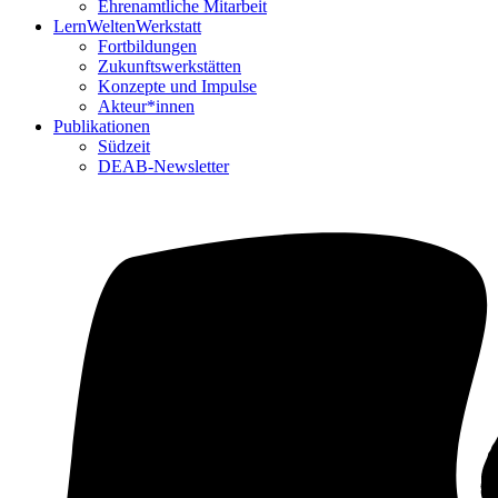
Ehrenamtliche Mitarbeit
LernWeltenWerkstatt
Fortbildungen
Zukunftswerkstätten
Konzepte und Impulse
Akteur*innen
Publikationen
Südzeit
DEAB-Newsletter