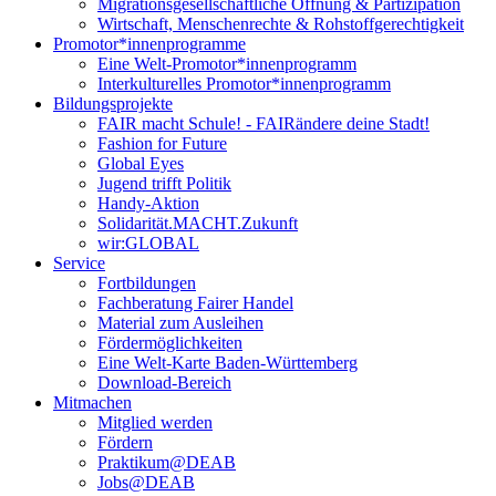
Migrationsgesellschaftliche Öffnung & Partizipation
Wirtschaft, Menschenrechte & Rohstoffgerechtigkeit
Promotor*innen­programme
Eine Welt-Promotor*innenprogramm
Interkulturelles Promotor*innenprogramm
Bildungsprojekte
FAIR macht Schule! - FAIRändere deine Stadt!
Fashion for Future
Global Eyes
Jugend trifft Politik
Handy-Aktion
Solidarität.MACHT.Zukunft
wir:GLOBAL
Service
Fortbildungen
Fachberatung Fairer Handel
Material zum Ausleihen
Fördermöglichkeiten
Eine Welt-Karte Baden-Württemberg
Download-Bereich
Mitmachen
Mitglied werden
Fördern
Praktikum@DEAB
Jobs@DEAB