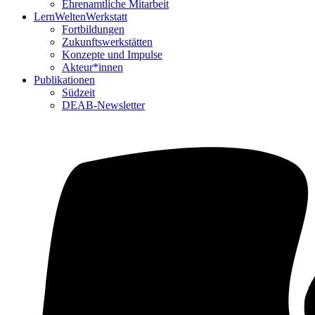
Ehrenamtliche Mitarbeit
LernWeltenWerkstatt
Fortbildungen
Zukunftswerkstätten
Konzepte und Impulse
Akteur*innen
Publikationen
Südzeit
DEAB-Newsletter