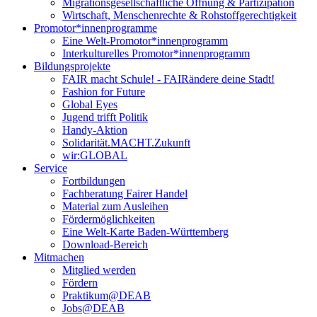
Migrationsgesellschaftliche Öffnung & Partizipation
Wirtschaft, Menschenrechte & Rohstoffgerechtigkeit
Promotor*innen­programme
Eine Welt-Promotor*innenprogramm
Interkulturelles Promotor*innenprogramm
Bildungsprojekte
FAIR macht Schule! - FAIRändere deine Stadt!
Fashion for Future
Global Eyes
Jugend trifft Politik
Handy-Aktion
Solidarität.MACHT.Zukunft
wir:GLOBAL
Service
Fortbildungen
Fachberatung Fairer Handel
Material zum Ausleihen
Fördermöglichkeiten
Eine Welt-Karte Baden-Württemberg
Download-Bereich
Mitmachen
Mitglied werden
Fördern
Praktikum@DEAB
Jobs@DEAB