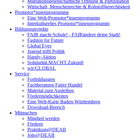
Migrationsgesellschaftliche Öffnung & Partizipation
Wirtschaft, Menschenrechte & Rohstoffgerechtigkeit
Promotor*innen­programme
Eine Welt-Promotor*innenprogramm
Interkulturelles Promotor*innenprogramm
Bildungsprojekte
FAIR macht Schule! - FAIRändere deine Stadt!
Fashion for Future
Global Eyes
Jugend trifft Politik
Handy-Aktion
Solidarität.MACHT.Zukunft
wir:GLOBAL
Service
Fortbildungen
Fachberatung Fairer Handel
Material zum Ausleihen
Fördermöglichkeiten
Eine Welt-Karte Baden-Württemberg
Download-Bereich
Mitmachen
Mitglied werden
Fördern
Praktikum@DEAB
Jobs@DEAB