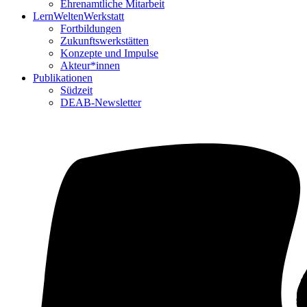
Ehrenamtliche Mitarbeit
LernWeltenWerkstatt
Fortbildungen
Zukunftswerkstätten
Konzepte und Impulse
Akteur*innen
Publikationen
Südzeit
DEAB-Newsletter