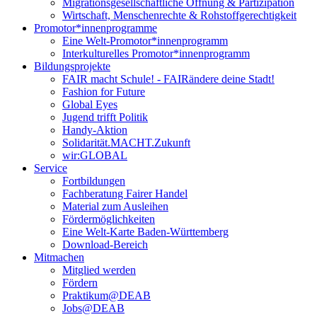
Migrationsgesellschaftliche Öffnung & Partizipation
Wirtschaft, Menschenrechte & Rohstoffgerechtigkeit
Promotor*innen­programme
Eine Welt-Promotor*innenprogramm
Interkulturelles Promotor*innenprogramm
Bildungsprojekte
FAIR macht Schule! - FAIRändere deine Stadt!
Fashion for Future
Global Eyes
Jugend trifft Politik
Handy-Aktion
Solidarität.MACHT.Zukunft
wir:GLOBAL
Service
Fortbildungen
Fachberatung Fairer Handel
Material zum Ausleihen
Fördermöglichkeiten
Eine Welt-Karte Baden-Württemberg
Download-Bereich
Mitmachen
Mitglied werden
Fördern
Praktikum@DEAB
Jobs@DEAB