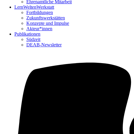
Ehrenamtliche Mitarbeit
LernWeltenWerkstatt
Fortbildungen
Zukunftswerkstätten
Konzepte und Impulse
Akteur*innen
Publikationen
Südzeit
DEAB-Newsletter