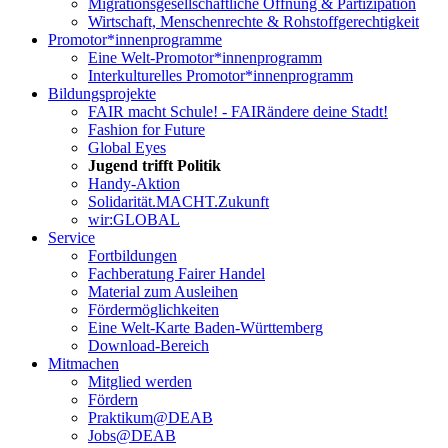
Migrationsgesellschaftliche Öffnung & Partizipation
Wirtschaft, Menschenrechte & Rohstoffgerechtigkeit
Promotor*innen­programme
Eine Welt-Promotor*innenprogramm
Interkulturelles Promotor*innenprogramm
Bildungsprojekte
FAIR macht Schule! - FAIRändere deine Stadt!
Fashion for Future
Global Eyes
Jugend trifft Politik
Handy-Aktion
Solidarität.MACHT.Zukunft
wir:GLOBAL
Service
Fortbildungen
Fachberatung Fairer Handel
Material zum Ausleihen
Fördermöglichkeiten
Eine Welt-Karte Baden-Württemberg
Download-Bereich
Mitmachen
Mitglied werden
Fördern
Praktikum@DEAB
Jobs@DEAB