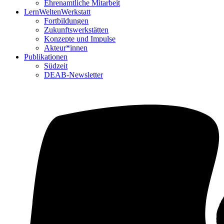
Ehrenamtliche Mitarbeit
LernWeltenWerkstatt
Fortbildungen
Zukunftswerkstätten
Konzepte und Impulse
Akteur*innen
Publikationen
Südzeit
DEAB-Newsletter