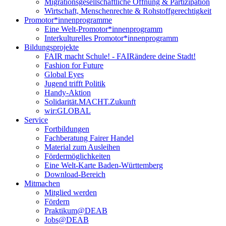
Migrationsgesellschaftliche Öffnung & Partizipation
Wirtschaft, Menschenrechte & Rohstoffgerechtigkeit
Promotor*innen­programme
Eine Welt-Promotor*innenprogramm
Interkulturelles Promotor*innenprogramm
Bildungsprojekte
FAIR macht Schule! - FAIRändere deine Stadt!
Fashion for Future
Global Eyes
Jugend trifft Politik
Handy-Aktion
Solidarität.MACHT.Zukunft
wir:GLOBAL
Service
Fortbildungen
Fachberatung Fairer Handel
Material zum Ausleihen
Fördermöglichkeiten
Eine Welt-Karte Baden-Württemberg
Download-Bereich
Mitmachen
Mitglied werden
Fördern
Praktikum@DEAB
Jobs@DEAB