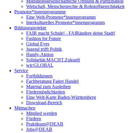
Migrationsgesellschaftliche Öffnung & Partizipation
Wirtschaft, Menschenrechte & Rohstoffgerechtigkeit
Promotor*innen­programme
Eine Welt-Promotor*innenprogramm
Interkulturelles Promotor*innenprogramm
Bildungsprojekte
FAIR macht Schule! - FAIRändere deine Stadt!
Fashion for Future
Global Eyes
Jugend trifft Politik
Handy-Aktion
Solidarität.MACHT.Zukunft
wir:GLOBAL
Service
Fortbildungen
Fachberatung Fairer Handel
Material zum Ausleihen
Fördermöglichkeiten
Eine Welt-Karte Baden-Württemberg
Download-Bereich
Mitmachen
Mitglied werden
Fördern
Praktikum@DEAB
Jobs@DEAB