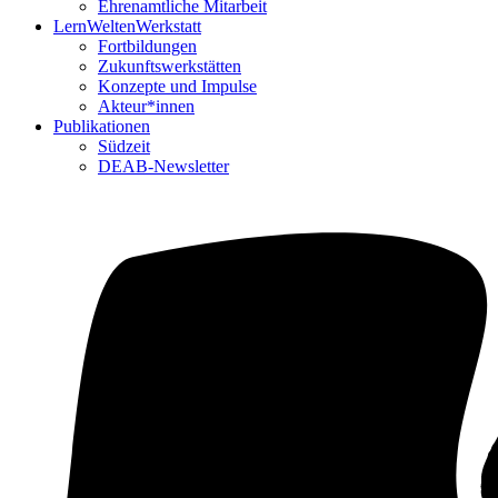
Ehrenamtliche Mitarbeit
LernWeltenWerkstatt
Fortbildungen
Zukunftswerkstätten
Konzepte und Impulse
Akteur*innen
Publikationen
Südzeit
DEAB-Newsletter